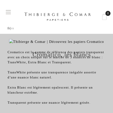
Basculer
☰
0
la
navigation
fr|
en
Cromatico est la gamme de référence des papiers transparent
Cromatico, les blancs
avec un choix unique sur le marché de 3 nuances de blanc :
TransWhite, Extra Blanc et Transparent.
TransWhite présente une transparence inégalée assortie
d’une nuance blanc naturel.
Extra Blanc est légèrement opalescent. Il présente un
blancheur extrême.
Transparent présente une nuance légèrement grisée.