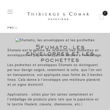
Basculer
☰
0
la
navigation
fr|
en
Sfumato, les
Sfumato est la gamme de référence des pochettes et
enveloppes et les
enveloppes en papier transparent dédiée à l’emballage.
pochettes
Les pochettes et enveloppes Sfumato se distinguent
par leur design soigné, notamment la colle, que l’on voit
en transparence, est appliquée sous forme de 3 bandes
fines. Cela donne à l’enveloppe une meilleure planéité
et un signe distinctif.
Applications : utiles pour les cartes compliment et
l’emballage de produits plats tels que la papeterie et
le textile (foulard, cravate, chamoisine, etc.)